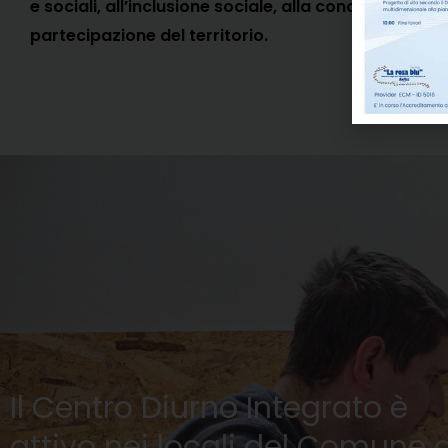
e sociali,
all’inclusione sociale, alla conoscenza e
partecipazione del territorio.
Il Centro Diurno Integrato è
attivo nei locali del Comune d