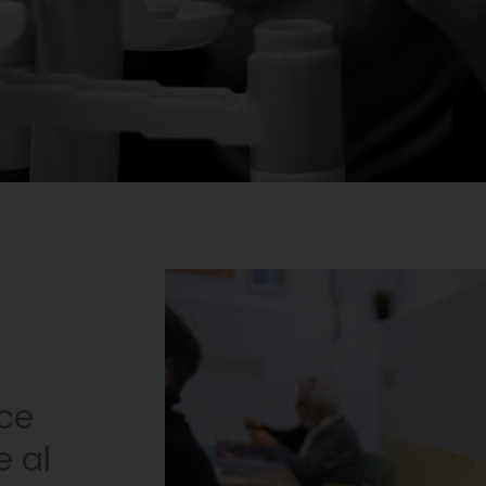
sce
e al