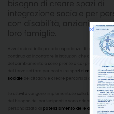
bisogno di creare spazi di
integrazione sociale per pe
con disabilità, anziani e per 
loro famiglie.
Avvalendosi della propria esperienza di ieri e di oggi,
l
continua ad incontrare le istituzioni che credono nell
del cambiamento e sono pronte a co-progettare con 
del terzo settore per costruire spazi di
reale inclusio
sociale
dei cittadini e creare percorsi di cittadinanza 
Le attività vengono implementate sulla base di una ri
del bisogno dei partecipanti e sono orientate in mod
personalizzato al
potenziamento delle autonomie p