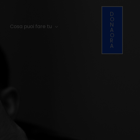
D
O
N
Cosa puoi fare tu
A
O
R
A