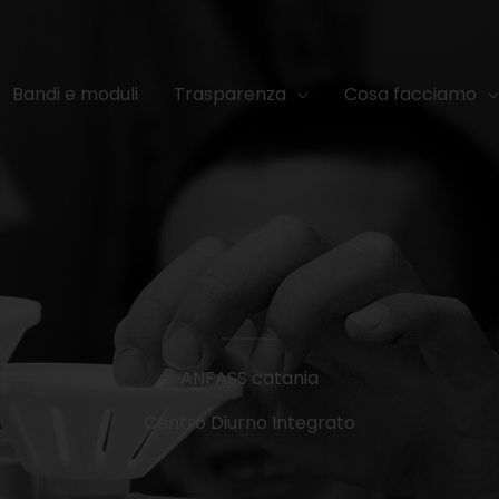
Bandi e moduli
Trasparenza
Cosa facciamo
ANFASS catania
Centro Diurno Integrato