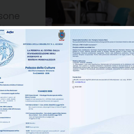
rsone
le
’ANFFAS
a forza
gli enti
ne
attiva.
levazione
o
ersonali